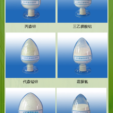
丙森锌
三乙膦酸铝
代森锰锌
霜脲氰