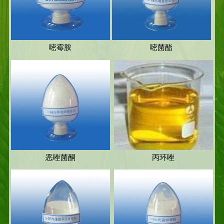
嘧霉胺
嘧菌酯
恶唑菌酮
丙环唑