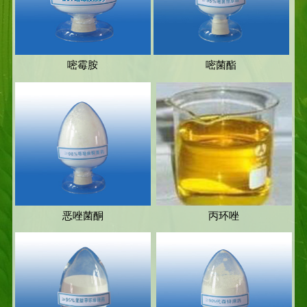
嘧霉胺
嘧菌酯
恶唑菌酮
丙环唑