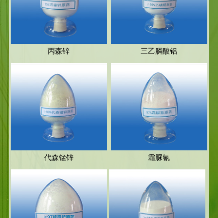
丙森锌
三乙膦酸铝
代森锰锌
霜脲氰